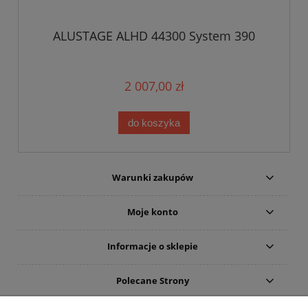
ALUSTAGE ALHD 44300 System 390
2 007,00 zł
do koszyka
Warunki zakupów
Moje konto
Informacje o sklepie
Polecane Strony