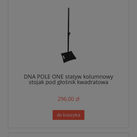
DNA POLE ONE statyw kolumnowy
stojak pod głośnik kwadratowa
podstawa regulowany 141-242 cm do 50
kg
296,00 zł
do koszyka