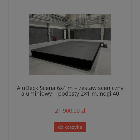
AluDeck Scena 6x4 m – zestaw sceniczny
aluminiowy | podesty 2×1 m, nogi 40
cm, schody SM-02
21 900,00 zł
do koszyka