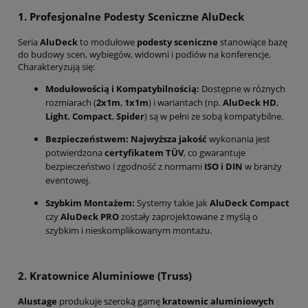
1. Profesjonalne Podesty Sceniczne AluDeck
Seria
AluDeck
to modułowe
podesty sceniczne
stanowiące bazę
do budowy scen, wybiegów, widowni i podiów na konferencje.
Charakteryzują się:
Modułowością i Kompatybilnością:
Dostępne w różnych
rozmiarach (
2x1m
,
1x1m
) i wariantach (np.
AluDeck HD
,
Light
,
Compact
,
Spider
) są w pełni ze sobą kompatybilne.
Bezpieczeństwem:
Najwyższa jakość
wykonania jest
potwierdzona
certyfikatem TÜV
, co gwarantuje
bezpieczeństwo i zgodność z normami
ISO i DIN
w branży
eventowej.
Szybkim Montażem:
Systemy takie jak
AluDeck Compact
czy
AluDeck PRO
zostały zaprojektowane z myślą o
szybkim i nieskomplikowanym montażu.
2. Kratownice Aluminiowe (Truss)
Alustage
produkuje szeroką gamę
kratownic aluminiowych