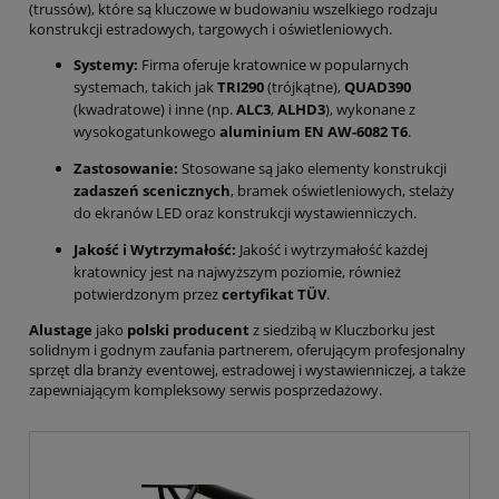
(trussów), które są kluczowe w budowaniu wszelkiego rodzaju
konstrukcji estradowych, targowych i oświetleniowych.
Systemy:
Firma oferuje kratownice w popularnych
systemach, takich jak
TRI290
(trójkątne),
QUAD390
(kwadratowe) i inne (np.
ALC3
,
ALHD3
), wykonane z
wysokogatunkowego
aluminium EN AW-6082 T6
.
Zastosowanie:
Stosowane są jako elementy konstrukcji
zadaszeń scenicznych
, bramek oświetleniowych, stelaży
do ekranów LED oraz konstrukcji wystawienniczych.
Jakość i Wytrzymałość:
Jakość i wytrzymałość każdej
kratownicy jest na najwyższym poziomie, również
potwierdzonym przez
certyfikat TÜV
.
Alustage
jako
polski producent
z siedzibą w Kluczborku jest
solidnym i godnym zaufania partnerem, oferującym profesjonalny
sprzęt dla branży eventowej, estradowej i wystawienniczej, a także
zapewniającym kompleksowy serwis posprzedażowy.