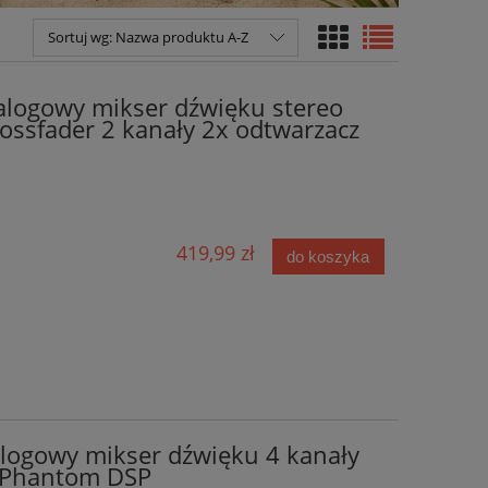
Sortuj wg:
Nazwa produktu A-Z
logowy mikser dźwięku stereo
ossfader 2 kanały 2x odtwarzacz
419,99 zł
do koszyka
ogowy mikser dźwięku 4 kanały
 Phantom DSP