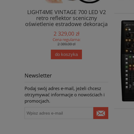
LIGHT4ME VINTAGE 700 LED V2
LIGHT4ME
retro reflektor sceniczny
dymu IR 
oświetlenie estradowe dekoracja
światłem efekt tła ring 7x60 WW
2 329,00 zł
COB + 322x0,3W RGB SMD5050
Cena regularna:
2 389,00 zł
do koszyka
Newsletter
Podaj swój adres e-mail, jeżeli chcesz
otrzymywać informacje o nowościach i
promocjach.