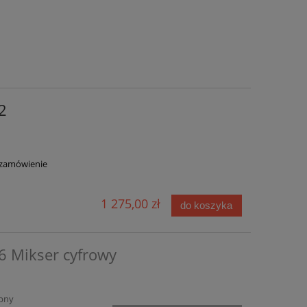
2
zamówienie
1 275,00 zł
do koszyka
6 Mikser cyfrowy
pny