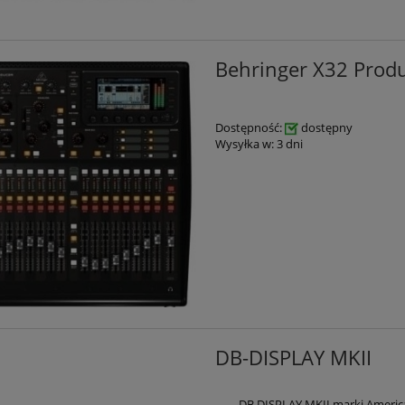
 JET 2500 wytwornica
LIGHT4ME JET 2000 wytworni
+ światło LED B-Stock
dymu IR pionowa + LED B-
Behringer X32 Prod
Stock(1)
699,00 zł
619,00 zł
Cena regularna:
Cena regularna:
Dostępność:
dostępny
849,00 zł
749,00 zł
Wysyłka w:
3 dni
do koszyka
do koszyka
DB-DISPLAY MKII
DB DISPLAY MKII marki Americ