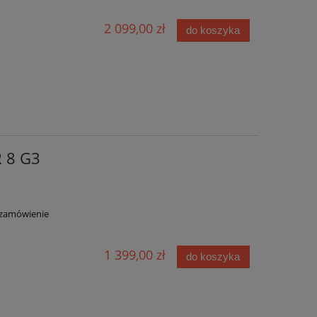
2 099,00 zł
do koszyka
 8 G3
zamówienie
1 399,00 zł
do koszyka