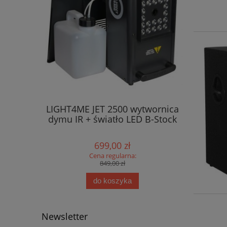
LIGHT4ME JET 2500 wytwornica
LIGHT4ME
dymu IR + światło LED B-Stock
dymu I
699,00 zł
Cena regularna:
849,00 zł
do koszyka
Newsletter