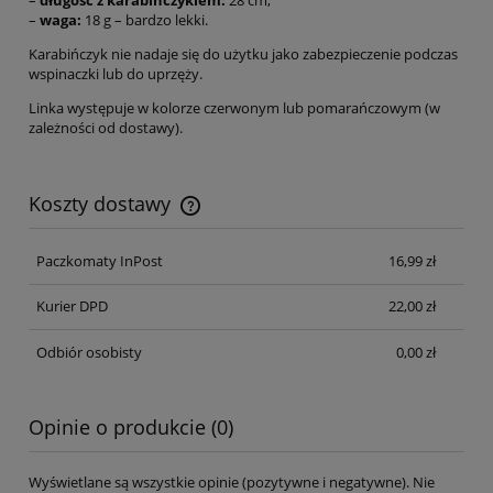
–
waga:
18 g – bardzo lekki.
Karabińczyk nie nadaje się do użytku jako zabezpieczenie podczas
wspinaczki lub do uprzęży.
Linka występuje w kolorze czerwonym lub pomarańczowym (w
zależności od dostawy).
Koszty dostawy
Paczkomaty InPost
16,99 zł
Kurier DPD
22,00 zł
Odbiór osobisty
0,00 zł
Opinie o produkcie (0)
Wyświetlane są wszystkie opinie (pozytywne i negatywne). Nie