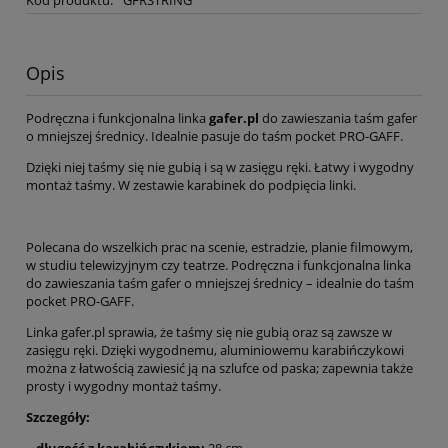
Kod produktu:
GFRSTRING
Opis
Podręczna i funkcjonalna linka
gafer.pl
do zawieszania taśm gafer
o mniejszej średnicy. Idealnie pasuje do taśm pocket PRO-GAFF.
Dzięki niej taśmy się nie gubią i są w zasięgu ręki. Łatwy i wygodny
montaż taśmy. W zestawie karabinek do podpięcia linki.
Polecana do wszelkich prac na scenie, estradzie, planie filmowym,
w studiu telewizyjnym czy teatrze. Podręczna i funkcjonalna linka
do zawieszania taśm gafer o mniejszej średnicy – idealnie do taśm
pocket PRO-GAFF.
Linka gafer.pl sprawia, że taśmy się nie gubią oraz są zawsze w
zasięgu ręki. Dzięki wygodnemu, aluminiowemu karabińczykowi
można z łatwością zawiesić ją na szlufce od paska; zapewnia także
prosty i wygodny montaż taśmy.
Szczegóły:
–
długość z karabińczykiem:
28 cm,