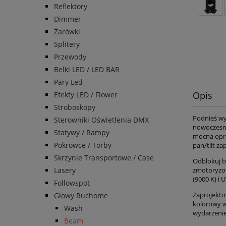
Reflektory
Dimmer
Żarówki
Splitery
Przewody
Belki LED / LED BAR
Pary Led
Opis
Efekty LED / Flower
Stroboskopy
Podnieś wy
Sterowniki Oświetlenia DMX
nowoczesne
Statywy / Rampy
mocna opra
Pokrowce / Torby
pan/tilt z
Skrzynie Transportowe / Case
Odblokuj b
Lasery
zmotoryzow
(9000 K) i
Followspot
Zaprojekto
Głowy Ruchome
kolorowy w
Wash
wydarzenie
Beam