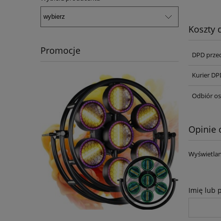
Koszty
Promocje
DPD prze
Kurier DP
Odbiór os
Opinie 
Wyświetlan
Imię lub 