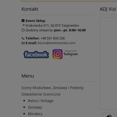
Kontakt
ADJ Viz
🏢
Event Sklep
📍 Krakowska 511, 32-015 Targowisko
🕓 Godziny otwarcia:
pon.–pt. 8:00–16:00
📞
Telefon:
+48 531 833 256
📧
E-mail:
biuro@eventserwis.com
Menu
Sceny Modułowe, Zestawy i Podesty
Oświetlenie Sceniczne
Retro i Vintage
Zestawy
Blindery