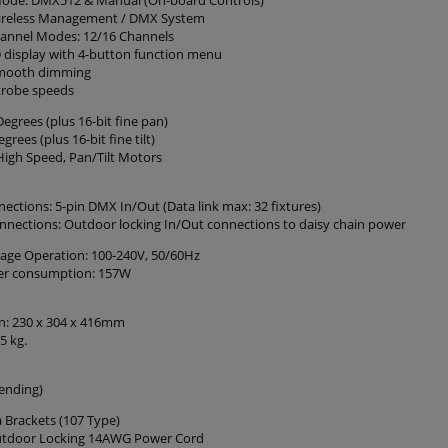
Wireless Management / DMX System
annel Modes: 12/16 Channels
D display with 4-button function menu
smooth dimming
strobe speeds
Degrees (plus 16-bit fine pan)
degrees (plus 16-bit fine tilt)
High Speed, Pan/Tilt Motors
ections: 5-pin DMX In/Out (Data link max: 32 fixtures)
nnections: Outdoor locking In/Out connections to daisy chain power
ltage Operation: 100-240V, 50/60Hz
er consumption: 157W
n: 230 x 304 x 416mm
5 kg.
Pending)
 Brackets (107 Type)
utdoor Locking 14AWG Power Cord