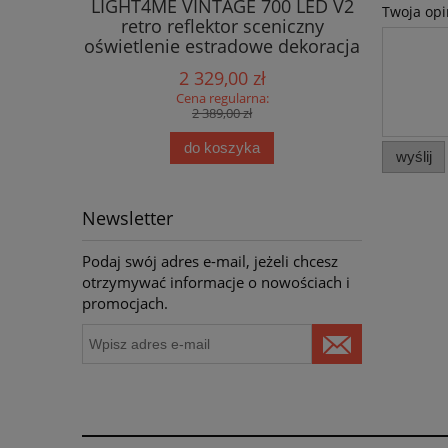
LIGHT4ME VINTAGE 700 LED V2
LIGHT4ME
Twoja opi
retro reflektor sceniczny
dymu IR 
oświetlenie estradowe dekoracja
światłem efekt tła ring 7x60 WW
2 329,00 zł
COB + 322x0,3W RGB SMD5050
Cena regularna:
2 389,00 zł
do koszyka
wyślij
Newsletter
Podaj swój adres e-mail, jeżeli chcesz
otrzymywać informacje o nowościach i
promocjach.