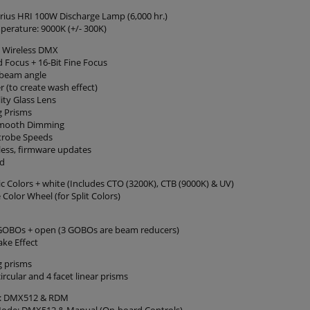
rius HRI 100W Discharge Lamp (6,000 hr.)
perature: 9000K (+/- 300K)
 Wireless DMX
 Focus + 16-Bit Fine Focus
 beam angle
er (to create wash effect)
ity Glass Lens
g Prisms
Smooth Dimming
Strobe Speeds
less, firmware updates
ed
ic Colors + white (Includes CTO (3200K), CTB (9000K) & UV)
 Color Wheel (for Split Colors)
c GOBOs + open (3 GOBOs are beam reducers)
ke Effect
g prisms
circular and 4 facet linear prisms
s: DMX512 & RDM
Mode: DMX512 & Manual (On-board Controls)