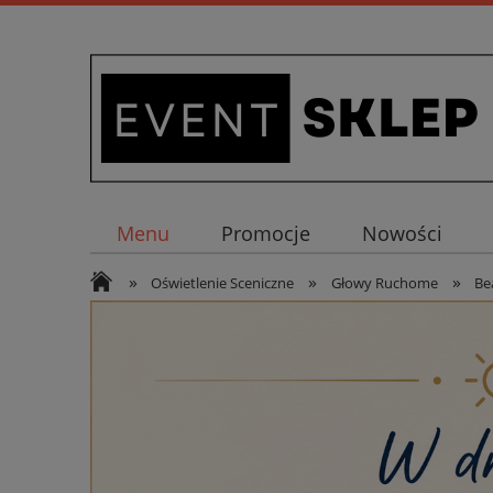
Menu
Promocje
Nowości
»
»
»
Oświetlenie Sceniczne
Głowy Ruchome
B