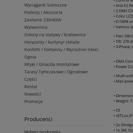
Wyciągarki Sceniczne
• Aria X2 
• 2 DMX Ch
Podesty i Akcesoria
• Color LC
Zasilanie 230/400V
• 0-100% 
• Various 
Wytwornice
Osłony na statywy / kratownice
• Pan: 540 
• Tilt: 270 
Horyzonty / kurtyny/ stelaże
• 3-Phase, 
Konfetti / Fontanny / Wyrzutnie Iskier,
Ognia
• DMX Conn
Wtyki / Gniazda montażowe
• Power Co
Tarasy Tymczasowe i Ogrodowe
• Multi-vo
Części
• Max pow
Rental
Nowości
• Dimensio
• Weight: 7.
Promocje
• CE
• cETLus (
Producenci
• 2x Omega
• 1x 2M, O
Wybierz producenta