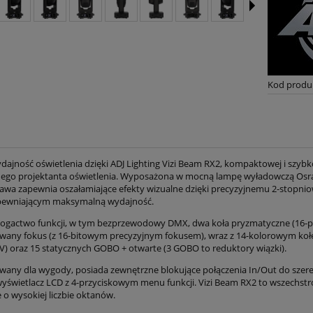
Kod produ
dajność oświetlenia dzięki ADJ Lighting Vizi Beam RX2, kompaktowej i szybk
go projektanta oświetlenia. Wyposażona w mocną lampę wyładowczą Osram 
wa zapewnia oszałamiające efekty wizualne dzięki precyzyjnemu 2-stopnio
apewniającym maksymalną wydajność.
ogactwo funkcji, w tym bezprzewodowy DMX, dwa koła pryzmatyczne (16-pła
any fokus (z 16-bitowym precyzyjnym fokusem), wraz z 14-kolorowym kołem
 UV) oraz 15 statycznych GOBO + otwarte (3 GOBO to reduktory wiązki).
wany dla wygody, posiada zewnętrzne blokujące połączenia In/Out do szere
yświetlacz LCD z 4-przyciskowym menu funkcji. Vizi Beam RX2 to wszechst
 o wysokiej liczbie oktanów.