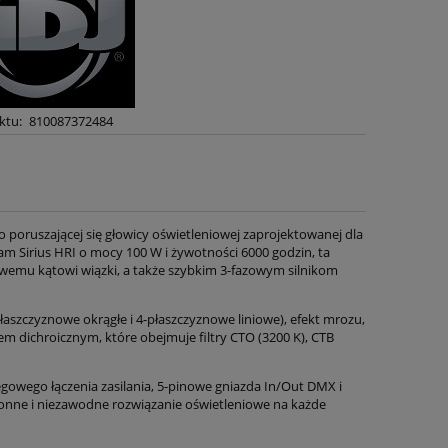
ktu:
810087372484
o poruszającej się głowicy oświetleniowej zaprojektowanej dla
Sirius HRI o mocy 100 W i żywotności 6000 godzin, ta
wemu kątowi wiązki, a także szybkim 3-fazowym silnikom
szczyznowe okrągłe i 4-płaszczyznowe liniowe), efekt mrozu,
 dichroicznym, które obejmuje filtry CTO (3200 K), CTB
gowego łączenia zasilania, 5-pinowe gniazda In/Out DMX i
ronne i niezawodne rozwiązanie oświetleniowe na każde