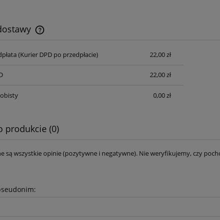
 dostawy
dpłata
(Kurier DPD po przedpłacie)
22,00 zł
D
22,00 zł
obisty
0,00 zł
o produkcie (0)
e są wszystkie opinie (pozytywne i negatywne). Nie weryfikujemy, czy pocho
pseudonim: