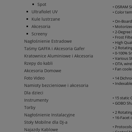
Spot
• OSRAM Si
Ultrafiolet UV
• Color tem
Kule lustrzane
• On-Board
Akcesoria
• Motorized
• 2-Degree
Screeny
• Frost Filt
Nagłośnienie Estradowe
• High Qual
• 2 Rotatin
Taśmy GAFFA i Akcesoria Gafer
• 0-100% 
Kratownice Aluminiowe i Akcesoria
• Various 
Rzepy do kabli
• OTA, wire
• Fan cool
Akcesoria Domowe
Foto Video
• 14 Dichro
• Indexable
Namioty bezcieniowe i akcesoria
Dla dzieci
• 15 stati
Instrumenty
• GOBO Sha
Torby
• 2 Rotatin
Nagłośnienie Instalacyjne
• 16-Facet 
Stoły Mobilne dla DJ-a
• Protocol
Najazdy Kablowe
• Control 